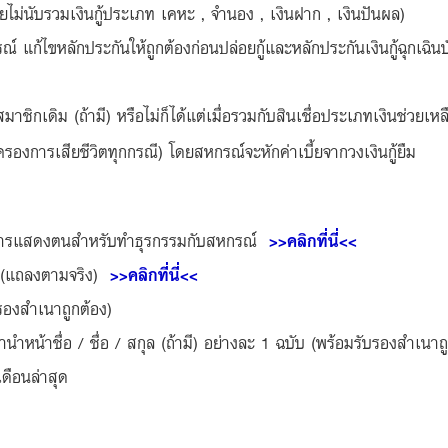
 (โดยไม่นับรวมเงินกู้ประเภท เคหะ , จำนอง , เงินฝาก , เงินปันผล)
ูรณ์ แก้ไขหลักประกันให้ถูกต้องก่อนปล่อยกู้และหลักประกันเงินกู้ฉุก
ือสมาชิกเดิม (ถ้ามี) หรือไม่ก็ได้แต่เมื่อรวมกับสินเชื่อประเภทเงินช่วย
ครองการเสียชีวิตทุกกรณี) โดยสหกรณ์จะหักค่าเบี้ยจากวงเงินกู้ยืม
 / การแสดงตนสำหรับทำธุรกรรมกับสหกรณ์
>>คลิกที่นี่<<
ูล(แถลงตามจริง)
>>คลิกที่นี่<<
องสำเนาถูกต้อง)
น้าชื่อ / ชื่อ / สกุล (ถ้ามี) อย่างละ 1 ฉบับ (พร้อมรับรองสำเนาถู
ดือนล่าสุด